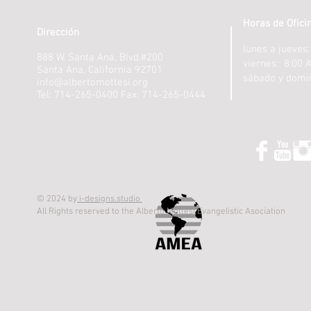
Horas de Ofici
Dirección
lunes a jueves
888 W. Santa Ana, Blvd.#200
viernes: 8:00 
Santa Ana, California 92701
sábado y domi
info@albertomottesi.org
Tel: 714-265-0400 Fax: 714-265-0444
© 2024 by
i-designs.studio
All Rights reserved to the Alberto Mottesi Evangelistic Asociation