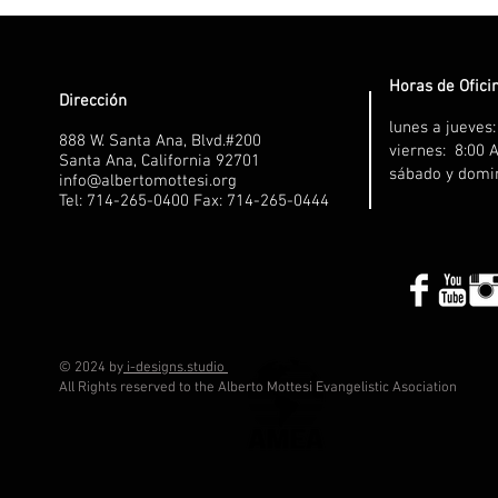
Horas de Ofici
Dirección
lunes a jueves
888 W. Santa Ana, Blvd.#200
viernes: 8:00 
Santa Ana, California 92701
sábado y domi
info@albertomottesi.org
Tel: 714-265-0400 Fax: 714-265-0444
© 2024 by
i-designs.studio
All Rights reserved to the Alberto Mottesi Evangelistic Asociation