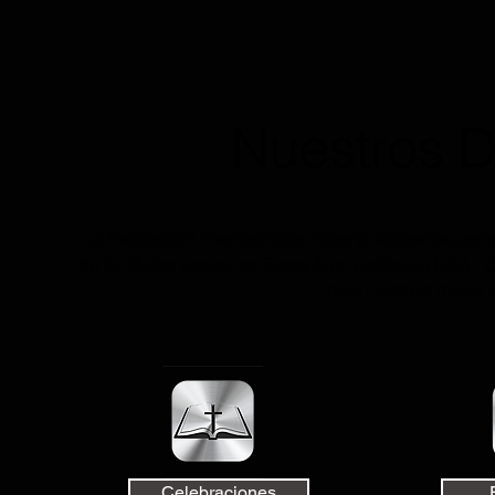
Nuestros 
La Asociación Evangelística Alberto Mottesi
se comp
de la oficina central en Santa Ana, California USA.
para Cristo la mayor
Celebraciones