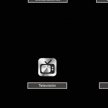
Las Celebraciones Evangelísticas
AMU.
Alberto 
siguen siendo un instrumento eficaz
prog
para compartir el Evangelio a grandes
académicos:
multitudes. A veces son pequeñas con
y AMU Virtual
unos pocos miles de asistencia, y en
estamos p
otras ocasiones pueden llegar a reunir
estudiantes
centenares de miles de personas.
Televisión
Nuestros programas de televisión son
Nues
grabados en los estudios de la
Moment