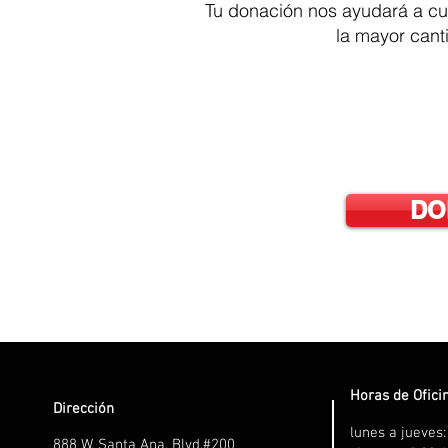
Tu donación nos ayudará a
cu
la mayor cant
DO
Horas de Ofici
Dirección
lunes a jueves
888 W. Santa Ana, Blvd.#200