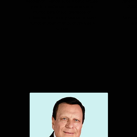
Asociación Evangelística Alberto Mottesi
transmit
y están diseñados para alcanzar al
2,000
mundo para Cristo; grabados en
diferentes formatos y usando el buen
Podemos
humor, entretenimiento, entrevistas y
a 
noticias.
Pa